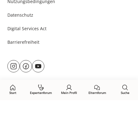
Nutzungsbedingungen
Datenschutz
Digital Services Act
Barrierefreiheit
Besuche
@rund.ums.baby
facebook.com/rundumsbaby.de
youtube.com/@rundumsbaby_
uns
auf:
Start
Expertenforum
Mein Profil
Elternforum
Suche
Öffne Privacy-Manager