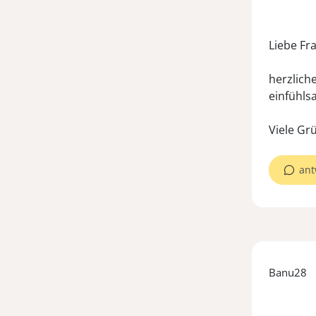
Liebe Fr
herzlich
einfühls
ant
Banu28