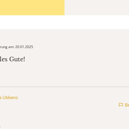
ierung am: 20.01.2025
les Gute!
ia Ubbens
B
,