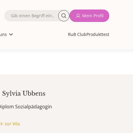
Fulltext
Mein Profil
search
uns
RuB Club
Produkttest
d
Sylvia
Ubbens
Diplom Sozialpädagogin
zur Vita