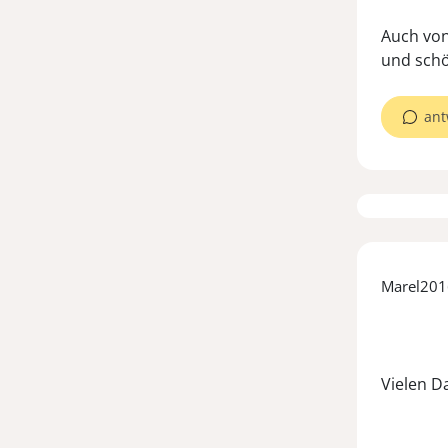
Auch von
ant
Marel201
Vielen Da