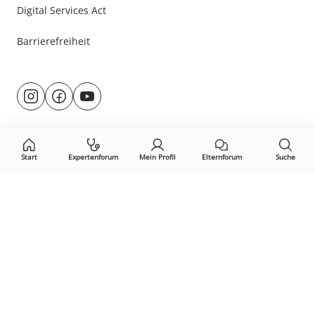
Digital Services Act
Barrierefreiheit
Besuche
@rund.ums.baby
facebook.com/rundumsbaby.de
youtube.com/@rundumsbaby_
uns
auf:
Start
Expertenforum
Mein Profil
Elternforum
Suche
Öffne Privacy-Manager