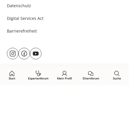
Datenschutz
Digital Services Act
Barrierefreiheit
Besuche
@rund.ums.baby
facebook.com/rundumsbaby.de
youtube.com/@rundumsbaby_
uns
auf:
Start
Expertenforum
Mein Profil
Elternforum
Suche
Öffne Privacy-Manager