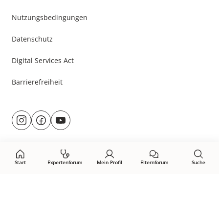
Nutzungsbedingungen
Datenschutz
Digital Services Act
Barrierefreiheit
Besuche
@rund.ums.baby
facebook.com/rundumsbaby.de
youtube.com/@rundumsbaby_
uns
auf:
Start
Expertenforum
Mein Profil
Elternforum
Suche
Öffne Privacy-Manager