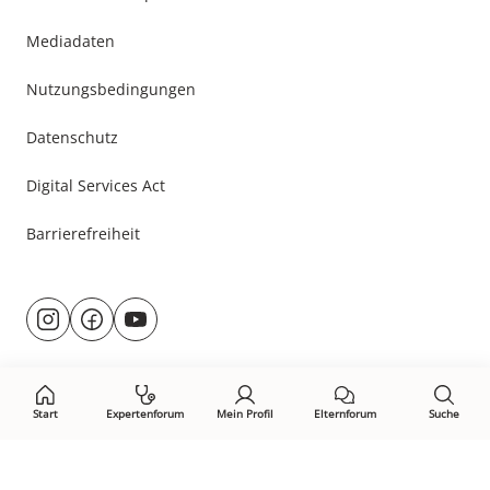
Mediadaten
Nutzungsbedingungen
Datenschutz
Digital Services Act
Barrierefreiheit
Besuche
@rund.ums.baby
facebook.com/rundumsbaby.de
youtube.com/@rundumsbaby_
uns
auf:
Start
Expertenforum
Mein Profil
Elternforum
Suche
Öffne Privacy-Manager