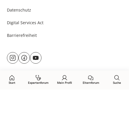
Datenschutz
Digital Services Act
Barrierefreiheit
Besuche
@rund.ums.baby
facebook.com/rundumsbaby.de
youtube.com/@rundumsbaby_
uns
auf:
Start
Expertenforum
Mein Profil
Elternforum
Suche
Öffne Privacy-Manager