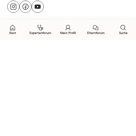
Besuche
@rund.ums.baby
facebook.com/rundumsbaby.de
youtube.com/@rundumsbaby_
uns
auf:
Start
Expertenforum
Mein Profil
Elternforum
Suche
Öffne Privacy-Manager