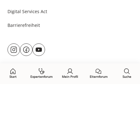
Digital Services Act
Barrierefreiheit
Besuche
@rund.ums.baby
facebook.com/rundumsbaby.de
youtube.com/@rundumsbaby_
uns
auf:
Start
Expertenforum
Mein Profil
Elternforum
Suche
Öffne Privacy-Manager