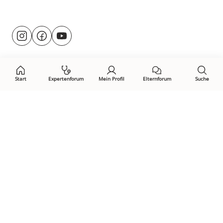
Besuche
@rund.ums.baby
facebook.com/rundumsbaby.de
youtube.com/@rundumsbaby_
uns
auf:
Start
Expertenforum
Mein Profil
Elternforum
Suche
Öffne Privacy-Manager