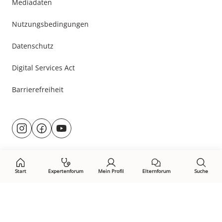
Mediadaten
Nutzungsbedingungen
Datenschutz
Digital Services Act
Barrierefreiheit
Besuche
@rund.ums.baby
facebook.com/rundumsbaby.de
youtube.com/@rundumsbaby_
uns
auf:
Start
Expertenforum
Mein Profil
Elternforum
Suche
Öffne Privacy-Manager