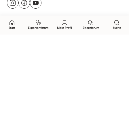
@rund.ums.baby
facebook.com/rundumsbaby.de
youtube.com/@rundumsbaby_
uns
auf:
Start
Expertenforum
Mein Profil
Elternforum
Suche
Öffne Privacy-Manager