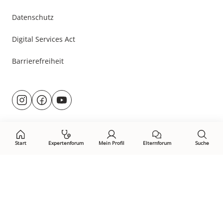
Datenschutz
Digital Services Act
Barrierefreiheit
Besuche
@rund.ums.baby
facebook.com/rundumsbaby.de
youtube.com/@rundumsbaby_
uns
auf:
Start
Expertenforum
Mein Profil
Elternforum
Suche
Öffne Privacy-Manager