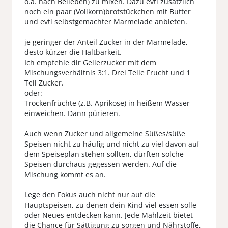
o.ä. nach Belieben) zu mixen. Dazu evtl zusätzlich
noch ein paar (Vollkorn)brotstückchen mit Butter
und evtl selbstgemachter Marmelade anbieten.
je geringer der Anteil Zucker in der Marmelade,
desto kürzer die Haltbarkeit.
Ich empfehle dir Gelierzucker mit dem
Mischungsverhältnis 3:1. Drei Teile Frucht und 1
Teil Zucker.
oder:
Trockenfrüchte (z.B. Aprikose) in heißem Wasser
einweichen. Dann pürieren.
Auch wenn Zucker und allgemeine Süßes/süße
Speisen nicht zu häufig und nicht zu viel davon auf
dem Speiseplan stehen sollten, dürften solche
Speisen durchaus gegessen werden. Auf die
Mischung kommt es an.
Lege den Fokus auch nicht nur auf die
Hauptspeisen, zu denen dein Kind viel essen solle
oder Neues entdecken kann. Jede Mahlzeit bietet
die Chance für Sättigung zu sorgen und Nährstoffe,