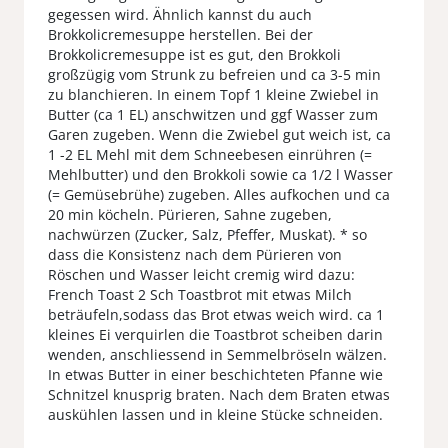
gegessen wird. Ähnlich kannst du auch
Brokkolicremesuppe herstellen. Bei der
Brokkolicremesuppe ist es gut, den Brokkoli
großzügig vom Strunk zu befreien und ca 3-5 min
zu blanchieren. In einem Topf 1 kleine Zwiebel in
Butter (ca 1 EL) anschwitzen und ggf Wasser zum
Garen zugeben. Wenn die Zwiebel gut weich ist, ca
1 -2 EL Mehl mit dem Schneebesen einrühren (=
Mehlbutter) und den Brokkoli sowie ca 1/2 l Wasser
(= Gemüsebrühe) zugeben. Alles aufkochen und ca
20 min köcheln. Pürieren, Sahne zugeben,
nachwürzen (Zucker, Salz, Pfeffer, Muskat). * so
dass die Konsistenz nach dem Pürieren von
Röschen und Wasser leicht cremig wird dazu:
French Toast 2 Sch Toastbrot mit etwas Milch
beträufeln,sodass das Brot etwas weich wird. ca 1
kleines Ei verquirlen die Toastbrot scheiben darin
wenden, anschliessend in Semmelbröseln wälzen.
In etwas Butter in einer beschichteten Pfanne wie
Schnitzel knusprig braten. Nach dem Braten etwas
auskühlen lassen und in kleine Stücke schneiden.