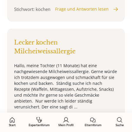
Stichwort: kochen
Frage und Antworten lesen
Lecker kochen
Milcheiweissallergie
Hallo, meine Tochter (11 Monate) hat eine
nachgewiesende Milcheiweissallergie. Gerne würde
ich trotzdem ausgewogen und schmackhaft für sie
kochen und backen. Ständig suche ich nach
Rezepte (Waffeln, Mittagessen, Aufstriche, Snacks)
und möchte ihr gerne so viele Geschmäcke
anbieten. Nur werde ich leider ständig
verunsichert. Der eine sagt di ...
Stichwort: kochen
Frage und Antworten lesen
Start
Expertenforum
Mein Profil
Elternforum
Suche