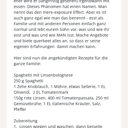
eher wird er (langfristig gesehen) irgendwann mit
essen. Dieses Phänomen hat einen Namen. Man
nennt das den mere-exposure Effect. Aber es ist
auch ganz egal wie man das benennt - esst als
Familie und mit anderen Personen einfach ganz
normal und lebt eurem Sohn vor, was und wie ihr
esst und was und wie MAN isst. Mache Angebote
und biete querbeet alles an, so dass er seine
eigenen Erfahrungen damit machen kann.
Hier sind nun die angekündigten Rezepte für die
ganze Familie:
Spaghetti mit Linsenbolognese
250 g Spaghetti
1 Zehe Knoblauch, 1 Möhre, etwas Sellerie, 1 EL
Olivenöl, 2 EL Tomatenmark
150g rote Linsen, 400 ml Tomatenpassata, 250 ml
Gemüsebrühe, 1 EL italienische Kräuter, Salz,
Pfeffer
Zubereitung
1. Linsen wiegen und waschen, dann beiseite