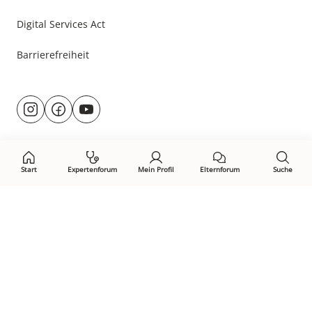
Digital Services Act
Barrierefreiheit
Besuche
@rund.ums.baby
facebook.com/rundumsbaby.de
youtube.com/@rundumsbaby_
uns
auf:
Start
Expertenforum
Mein Profil
Elternforum
Suche
Öffne Privacy-Manager