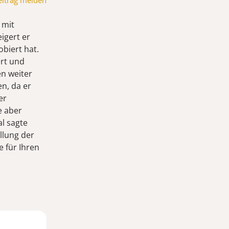
eitrag melden
 mit
igert er
obiert hat.
ert und
en weiter
n, da er
er
e aber
l sagte
llung der
 für Ihren