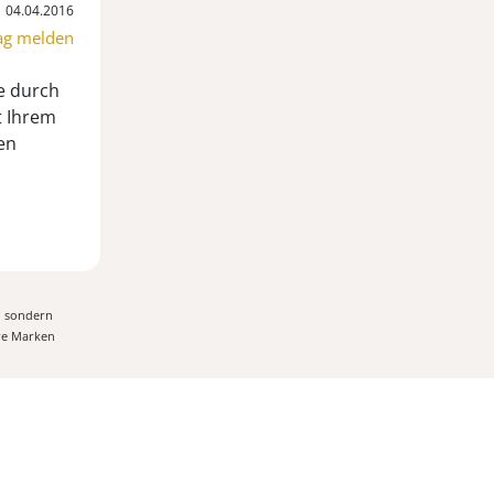
04.04.2016
ag melden
ne durch
t Ihrem
en
, sondern
ere Marken