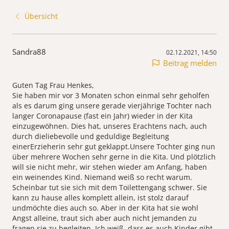
Übersicht
Sandra88
02.12.2021, 14:50
Beitrag melden
Guten Tag Frau Henkes,
Sie haben mir vor 3 Monaten schon einmal sehr geholfen
als es darum ging unsere gerade vierjährige Tochter nach
langer Coronapause (fast ein Jahr) wieder in der Kita
einzugewöhnen. Dies hat, unseres Erachtens nach, auch
durch dieliebevolle und geduldige Begleitung
einerErzieherin sehr gut geklappt.Unsere Tochter ging nun
über mehrere Wochen sehr gerne in die Kita. Und plötzlich
will sie nicht mehr, wir stehen wieder am Anfang, haben
ein weinendes Kind. Niemand weiß so recht warum.
Scheinbar tut sie sich mit dem Toilettengang schwer. Sie
kann zu hause alles komplett allein, ist stolz darauf
undmöchte dies auch so. Aber in der Kita hat sie wohl
Angst alleine, traut sich aber auch nicht jemanden zu
fragen sie zu begleiten. Ich weiß, dass es auch Kinder gibt,