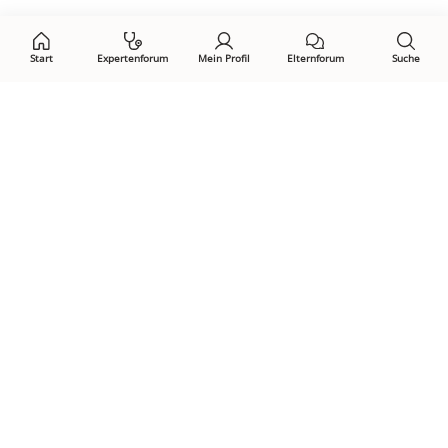
auf:
Start
Expertenforum
Mein Profil
Elternforum
Suche
Öffne Privacy-Manager