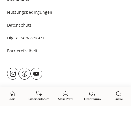
Nutzungsbedingungen
Datenschutz
Digital Services Act
Barrierefreiheit
Besuche
@rund.ums.baby
facebook.com/rundumsbaby.de
youtube.com/@rundumsbaby_
uns
auf:
Start
Expertenforum
Mein Profil
Elternforum
Suche
Öffne Privacy-Manager