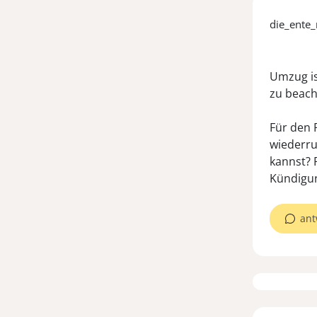
die_ente
Umzug is
zu beach
Für den 
wiederru
kannst? F
Kündigu
ant