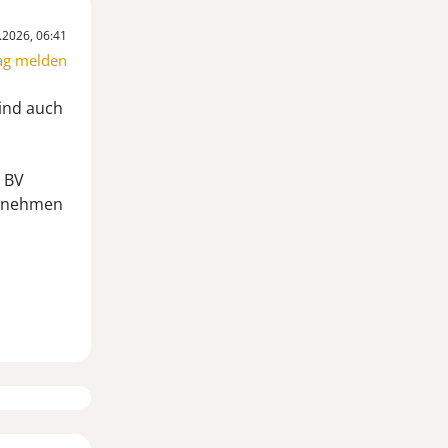
.2026, 06:41
ag melden
ind auch
s BV
 annehmen