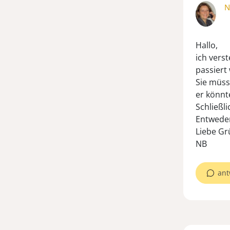
N
Hallo,
ich vers
passiert
Sie müss
er könnt
Schließli
Entweder
Liebe Gr
NB
ant