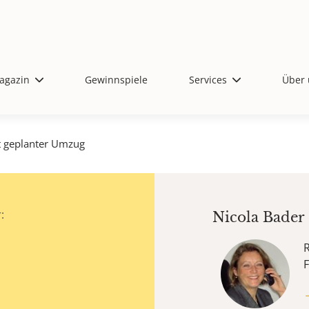
agazin
Gewinnspiele
Services
Über 
t geplanter Umzug
:
Nicola Bader
R
F