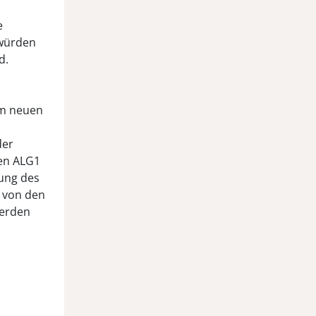
e
 würden
nd.
im neuen
der
ten ALG1
nung des
 von den
werden