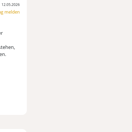
12.05.2026
ag melden
er
stehen,
en.