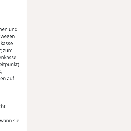
men und
s wegen
nkasse
ng zum
kenkasse
eitpunkt)
,
gen auf
cht
 wann sie