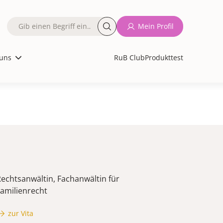
Fulltext
Mein Profil
search
uns
RuB Club
Produkttest
echtsanwältin, Fachanwältin für
amilienrecht
zur Vita