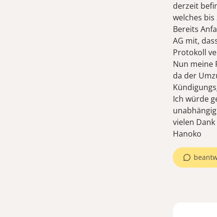
derzeit befi
welches bis
Bereits Anf
AG mit, das
Protokoll v
Nun meine F
da der Umzu
Kündigung
Ich würde g
unabhängig 
vielen Dank
Hanoko
beantw