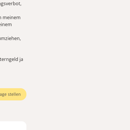
ngsverbot,
ich meinem
 einem
 umziehen,
terngeld ja
age stellen