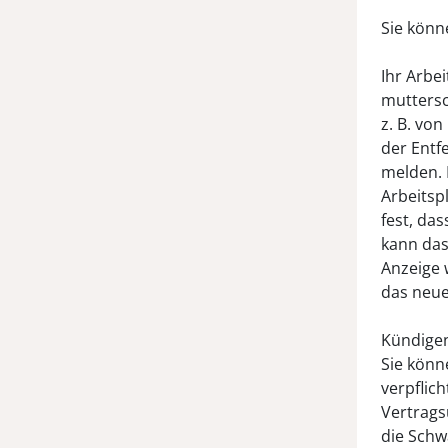
Sie könn
Ihr Arbe
mutters
z. B. vo
der Entf
melden. 
Arbeitsp
fest, da
kann das
Anzeige 
das neu
Kündigen
Sie könn
verpflic
Vertrags
die Schwa