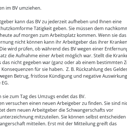
en im BV umziehen.
itgeber kann das BV zu jederzeit aufheben und Ihnen eine
chutzkomforme Tätigkeit geben. Sie müssen dem nachkom
n heute auf morgen zum Arbeitsplatz kommen. Wenn sie da
ernung nicht können kann ihr Arbeitgeber das ihrer Kranke
Die wird prüfen, ob während des BV wegen einer Entfernu
latz die Aufnahme einer Arbeit möglich war. Stellt die Kran
ss das nicht gegeben war (ganz oder ab einem bestimmten Z
 Konsequenzen für sie haben. Z. B. Rückzahlung des Geldes
wegen Betrug, fristlose Kündigung und negative Auswirkun
e EG.
 sie zum Tag des Umzugs endet das BV.
en versuchen einen neuen Arbeigeber zu finden. Sie sind ni
htet dem neuen Arbeitgeber die Schwangerschafts vor
unterzeichnung mitzuteilen. Sie können selbst entscheiden
ngerschaft mitteilen. Erst mit der Mitteilung greift das