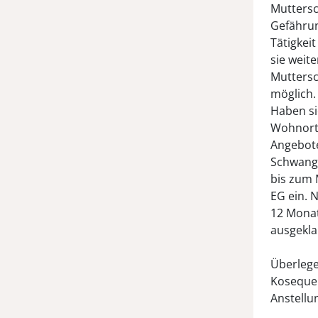
Muttersc
Gefährun
Tätigkei
sie weit
Muttersc
möglich
Haben si
Wohnort 
Angebote
Schwange
bis zum 
EG ein. 
12 Monat
ausgekla
Überlege
Kosequen
Anstellu