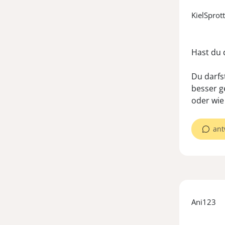
KielSprot
Hast du 
Du darfs
besser g
oder wie
ant
Ani123