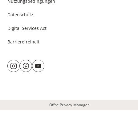
Nutzungsbedingungen
Datenschutz
Digital Services Act
Barrierefreiheit
Besuche
@rund.ums.baby
facebook.com/rundumsbaby.de
youtube.com/@rundumsbaby_
uns
auf:
Öffne Privacy-Manager