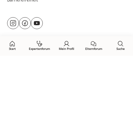
Besuche
@rund.ums.baby
facebook.com/rundumsbaby.de
youtube.com/@rundumsbaby_
uns
auf:
Start
Expertenforum
Mein Profil
Elternforum
Suche
Öffne Privacy-Manager