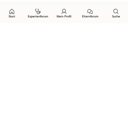
auf:
Start
Expertenforum
Mein Profil
Elternforum
Suche
Öffne Privacy-Manager