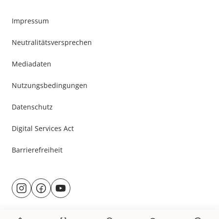
Impressum
Neutralitätsversprechen
Mediadaten
Nutzungsbedingungen
Datenschutz
Digital Services Act
Barrierefreiheit
Besuche
@rund.ums.baby
facebook.com/rundumsbaby.de
youtube.com/@rundumsbaby_
uns
auf: