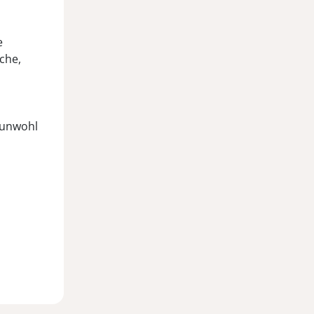
e
ache,
n
 unwohl
l