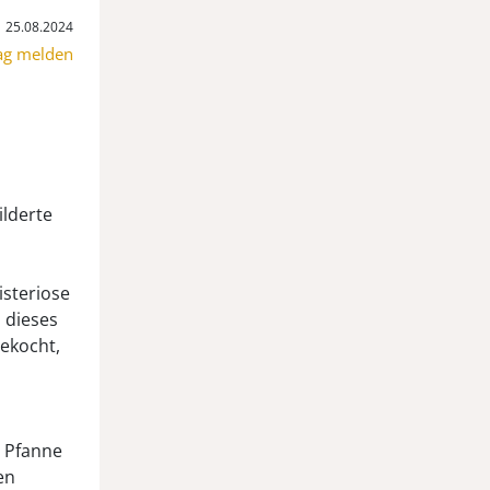
25.08.2024
ag melden
ilderte
isteriose
d dieses
gekocht,
r Pfanne
en