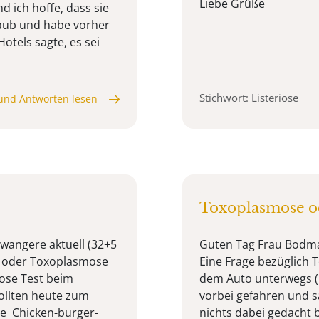
Liebe Grüße
d ich hoffe, dass sie
laub und habe vorher
otels sagte, es sei
Stichwort: Listeriose
und Antworten lesen
Toxoplasmose od
hwangere aktuell (32+5
Guten Tag Frau Bodman
se oder Toxoplasmose
Eine Frage bezüglich 
ose Test beim
dem Auto unterwegs (F
wollten heute zum
vorbei gefahren und sa
e Chicken-burger-
nichts dabei gedacht 