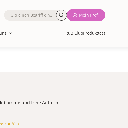
Fulltext
Mein Profil
search
uns
RuB Club
Produkttest
Hebamme und freie Autorin
zur Vita