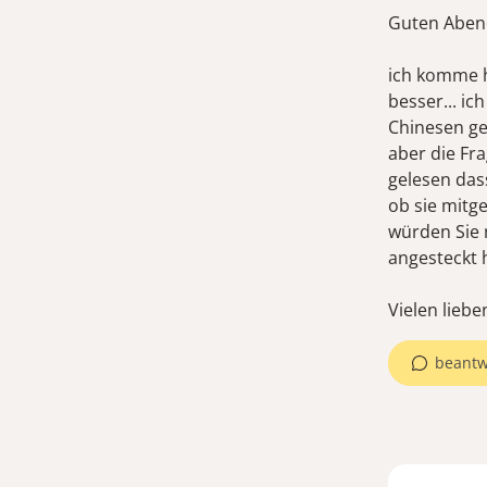
Guten Aben
ich komme h
besser... i
Chinesen ge
aber die Fr
gelesen dass
ob sie mitg
würden Sie m
angesteckt h
beantw