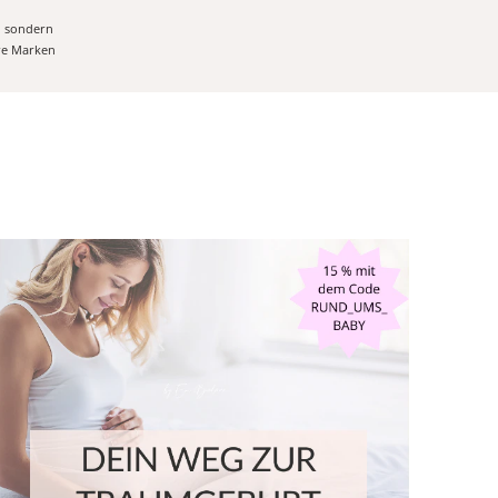
, sondern
ere Marken