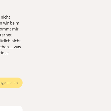
 nicht
en wir beim
 kommt mir
nternet
ürlich nicht
ben.... was
riose
age stellen