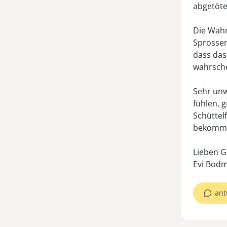
abgetöte
Die Wahr
Sprossen
dass das
wahrsche
Sehr unw
fühlen, 
Schüttel
bekommen
Lieben G
ant