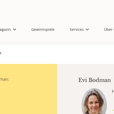
agazin
Gewinnspiele
Services
Über 
t
dman:
Evi Bodman