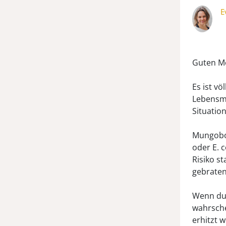
E
Guten Mo
Es ist v
Lebensmi
Situatio
Mungoboh
oder E. c
Risiko s
gebraten
Wenn du 
wahrsche
erhitzt 