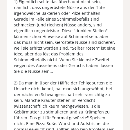
1) Eigentlich sollte das überhaupt nicht sein,
nämlich, dass ungeröstete Nüsse aus der Tüte
irgendwelche Bakterien oder Pilze enthalten.
Gerade im Falle eines Schimmelbefalls sind
schmecken (und riechen) Nüsse anders, sind
eigentlich ungenießbar. Diese "dunklen Stellen"
können schon Hinweise auf Schimmel sein, aber
das muss nicht sein. Geröstete Nüsse sind sicherer,
weil sie erhitzt worden sind. "Selber rösten" ist eine
Idee, aber das löst das Problem des
Schimmelbefalls nicht. Wenn Sie kleinste Zweifel
wegen des Aussehens oder Geruchs haben, lassen
Sie die Nüsse sein...
2) Da man in über der Hälfte der Fehlgeburten die
Ursache nicht kennt, hat man sich angewöhnt, bei
der nächsten Schwangerschaft sehr vorsichtig zu
sein. Manche Kräuter stehen im Verdacht
(wissenschaftlich kaum nachgewiesen...) die
Gebärmutter zu stimulieren und zu Krämpfen zu
führen. Das gilt für "normal gewürzte" Speisen
nicht. Eine Pizza Soße, Wurst und Aufstriche, die
normal gewürzt sind, sollten also kein Problem sein.