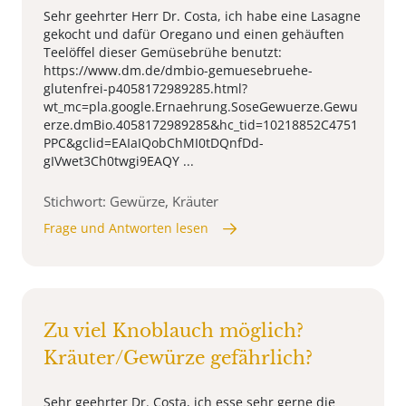
Sehr geehrter Herr Dr. Costa, ich habe eine Lasagne
gekocht und dafür Oregano und einen gehäuften
Teelöffel dieser Gemüsebrühe benutzt:
https://www.dm.de/dmbio-gemuesebruehe-
glutenfrei-p4058172989285.html?
wt_mc=pla.google.Ernaehrung.SoseGewuerze.Gewu
erze.dmBio.4058172989285&hc_tid=10218852C4751
PPC&gclid=EAIaIQobChMI0tDQnfDd-
gIVwet3Ch0twgi9EAQY ...
Stichwort: Gewürze, Kräuter
Frage und Antworten lesen
Zu viel Knoblauch möglich?
Kräuter/Gewürze gefährlich?
Sehr geehrter Dr. Costa, ich esse sehr gerne die