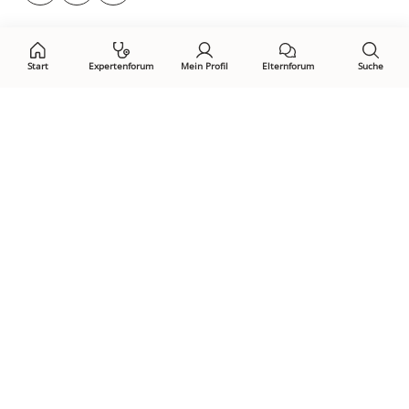
auf:
Start
Expertenforum
Mein Profil
Elternforum
Suche
Öffne Privacy-Manager