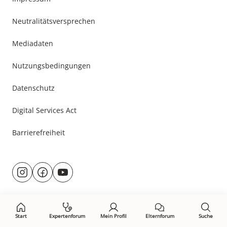
Neutralitätsversprechen
Mediadaten
Nutzungsbedingungen
Datenschutz
Digital Services Act
Barrierefreiheit
Besuche
@rund.ums.baby
facebook.com/rundumsbaby.de
youtube.com/@rundumsbaby_
uns
auf:
Start
Expertenforum
Mein Profil
Elternforum
Suche