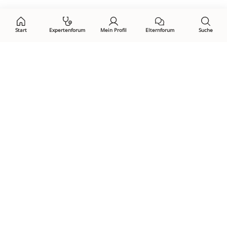
auf:
Start
Expertenforum
Mein Profil
Elternforum
Suche
Öffne Privacy-Manager