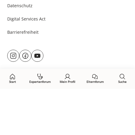
Datenschutz
Digital Services Act
Barrierefreiheit
Besuche
@rund.ums.baby
facebook.com/rundumsbaby.de
youtube.com/@rundumsbaby_
uns
auf:
Start
Expertenforum
Mein Profil
Elternforum
Suche
Öffne Privacy-Manager