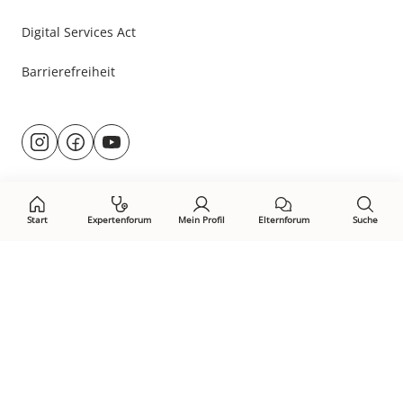
Digital Services Act
Barrierefreiheit
Besuche
@rund.ums.baby
facebook.com/rundumsbaby.de
youtube.com/@rundumsbaby_
uns
auf:
Start
Expertenforum
Mein Profil
Elternforum
Suche
Öffne Privacy-Manager