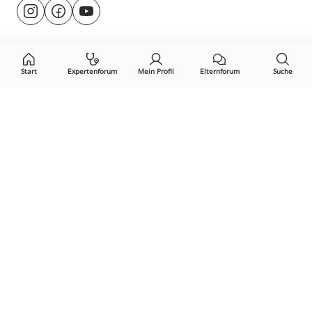
Besuche
@rund.ums.baby
facebook.com/rundumsbaby.de
youtube.com/@rundumsbaby_
uns
auf:
Start
Expertenforum
Mein Profil
Elternforum
Suche
Öffne Privacy-Manager