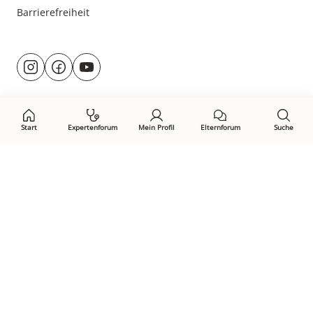
Barrierefreiheit
Besuche
@rund.ums.baby
facebook.com/rundumsbaby.de
youtube.com/@rundumsbaby_
uns
auf:
Start
Expertenforum
Mein Profil
Elternforum
Suche
Öffne Privacy-Manager