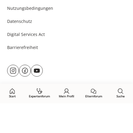
Nutzungsbedingungen
Datenschutz
Digital Services Act
Barrierefreiheit
Besuche
@rund.ums.baby
facebook.com/rundumsbaby.de
youtube.com/@rundumsbaby_
uns
auf:
Start
Expertenforum
Mein Profil
Elternforum
Suche
Öffne Privacy-Manager