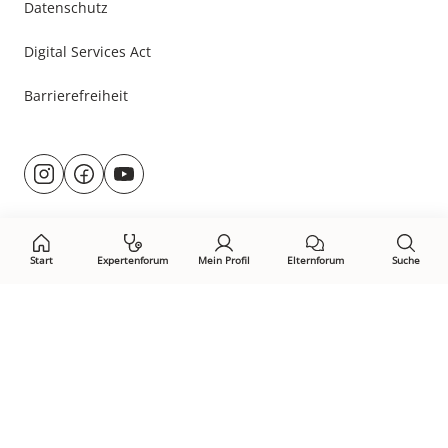
Datenschutz
Digital Services Act
Barrierefreiheit
Besuche
@rund.ums.baby
facebook.com/rundumsbaby.de
youtube.com/@rundumsbaby_
uns
auf:
Start
Expertenforum
Mein Profil
Elternforum
Suche
Öffne Privacy-Manager