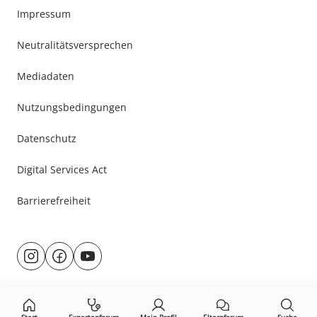
Impressum
Neutralitätsversprechen
Mediadaten
Nutzungsbedingungen
Datenschutz
Digital Services Act
Barrierefreiheit
Besuche
@rund.ums.baby
facebook.com/rundumsbaby.de
youtube.com/@rundumsbaby_
uns
auf: