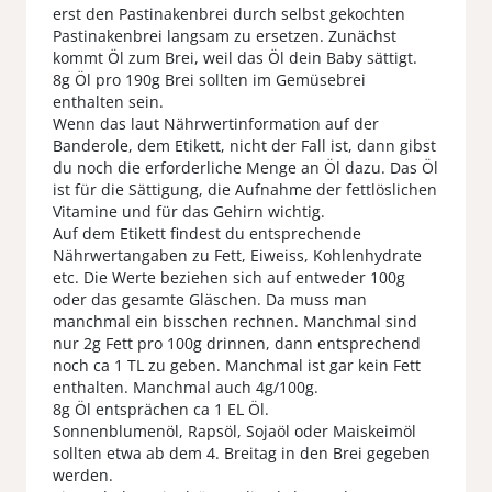
erst den Pastinakenbrei durch selbst gekochten
Pastinakenbrei langsam zu ersetzen. Zunächst
kommt Öl zum Brei, weil das Öl dein Baby sättigt.
8g Öl pro 190g Brei sollten im Gemüsebrei
enthalten sein.
Wenn das laut Nährwertinformation auf der
Banderole, dem Etikett, nicht der Fall ist, dann gibst
du noch die erforderliche Menge an Öl dazu. Das Öl
ist für die Sättigung, die Aufnahme der fettlöslichen
Vitamine und für das Gehirn wichtig.
Auf dem Etikett findest du entsprechende
Nährwertangaben zu Fett, Eiweiss, Kohlenhydrate
etc. Die Werte beziehen sich auf entweder 100g
oder das gesamte Gläschen. Da muss man
manchmal ein bisschen rechnen. Manchmal sind
nur 2g Fett pro 100g drinnen, dann entsprechend
noch ca 1 TL zu geben. Manchmal ist gar kein Fett
enthalten. Manchmal auch 4g/100g.
8g Öl entsprächen ca 1 EL Öl.
Sonnenblumenöl, Rapsöl, Sojaöl oder Maiskeimöl
sollten etwa ab dem 4. Breitag in den Brei gegeben
werden.