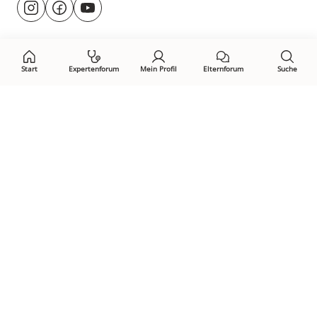
Besuche
@rund.ums.baby
facebook.com/rundumsbaby.de
youtube.com/@rundumsbaby_
uns
auf:
Start
Expertenforum
Mein Profil
Elternforum
Suche
Öffne Privacy-Manager