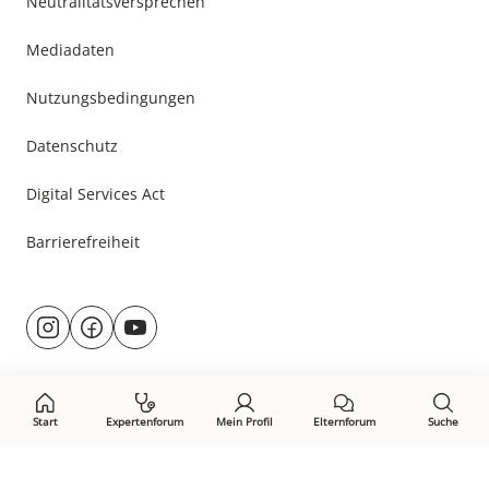
Neutralitätsversprechen
Mediadaten
Nutzungsbedingungen
Datenschutz
Digital Services Act
Barrierefreiheit
Besuche
@rund.ums.baby
facebook.com/rundumsbaby.de
youtube.com/@rundumsbaby_
uns
auf:
Start
Expertenforum
Mein Profil
Elternforum
Suche
Öffne Privacy-Manager