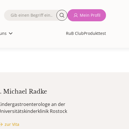
Fulltext
Mein Profil
search
uns
RuB Club
Produkttest
d.
Michael
Radke
Kindergastroenterologe an der
niversitätskinderklinik Rostock
zur Vita