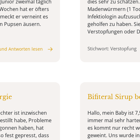
Junior zweimal täglich
dies sehr zu schätzen
 Wochen hat er öfters
Madenwürmern (1 Tocht
meckt er verneint es
Infektiologin aufzusuc
n Pupsen äusern.
geholfen zu haben. Si
Verstopfungen oder Dur
Stichwort: Verstopfung
und Antworten lesen
rgie
Bifiteral Sirup 
chter ist inzwischen
Hallo, mein Baby ist 7
estillt habe, Probleme
immer mal sehr harte
egonnen haben, hat
es kommt nur recht we
o fest gepresst, dass
geweint. Uns wurde in