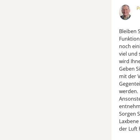
P
Bleiben S
Funktion
noch ein
viel und 
wird Ihn
Geben Si
mit der 
Gegentei
werden.
Ansonsten
entnehm
Sorgen S
Laxbene 
der Luft