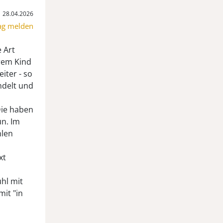
28.04.2026
ag melden
e Art
hrem Kind
iter - so
andelt und
Die haben
un. Im
hlen
xt
uhl mit
it "in