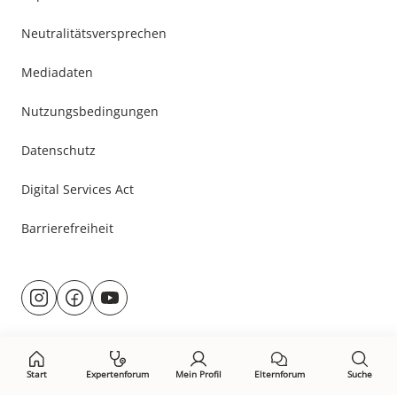
Neutralitätsversprechen
Mediadaten
Nutzungsbedingungen
Datenschutz
Digital Services Act
Barrierefreiheit
Besuche
@rund.ums.baby
facebook.com/rundumsbaby.de
youtube.com/@rundumsbaby_
uns
auf:
Start
Expertenforum
Mein Profil
Elternforum
Suche