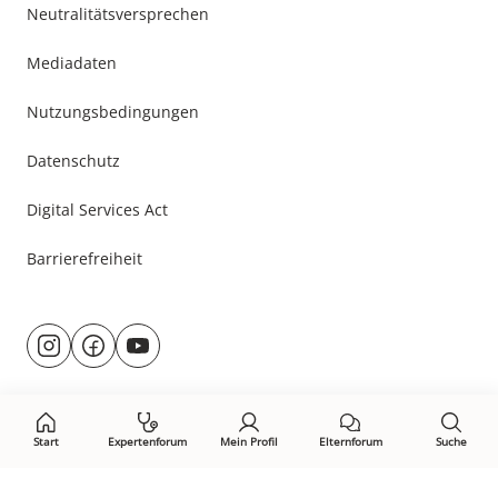
Neutralitätsversprechen
Mediadaten
Nutzungsbedingungen
Datenschutz
Digital Services Act
Barrierefreiheit
Besuche
@rund.ums.baby
facebook.com/rundumsbaby.de
youtube.com/@rundumsbaby_
uns
auf:
Start
Expertenforum
Mein Profil
Elternforum
Suche
Öffne Privacy-Manager