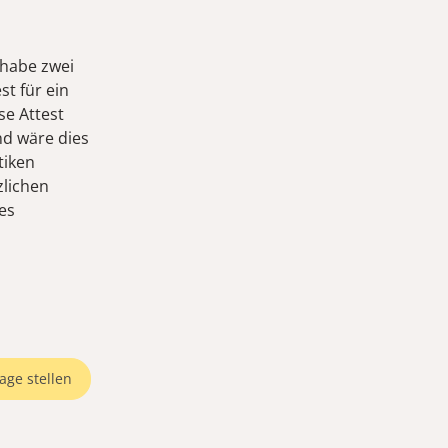
 habe zwei
t für ein
se Attest
nd wäre dies
tiken
zlichen
es
age stellen