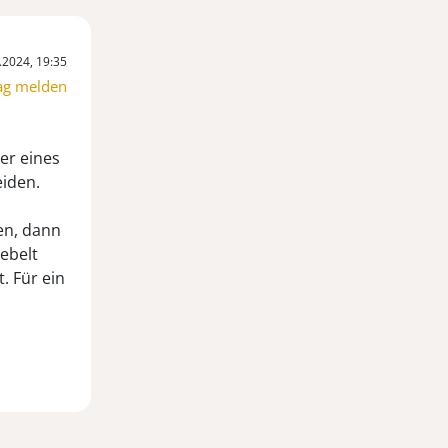
.2024, 19:35
ag melden
der eines
eiden.
en, dann
ebelt
. Für ein