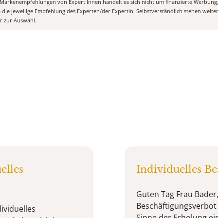
n Markenempfehlungen von Expert:Innen handelt es sich nicht um finanzierte Werbung
m die jeweilige Empfehlung des Experten/der Expertin. Selbstverständlich stehen weit
er zur Auswahl.
elles
Individuelles B
Guten Tag Frau Bader,
Beschäftigungsverbot
ividuelles
Sinne der Erholung ei