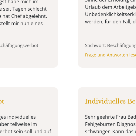
gst habe mich im
Urlaub dem Arbeitge
e seit Tagen schlecht
Unbedenklichkeitserkl
 hat Chef abgelehnt.
werden, für den Fall, 
tellt mir nun eines
schäftigungsverbot
Stichwort: Beschäftigun
Frage und Antworten les
ot
Individuelles B
es individuelles
Sehr geehrte Frau Bade
aber teilweise im
Fehlgeburten Diagnose:
rbot sein soll und auf
schwanger. Kann das d