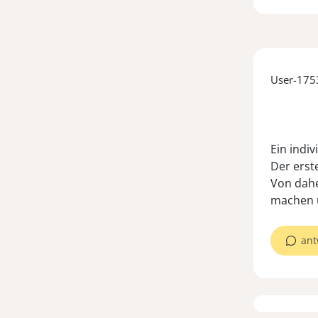
User-17
Ein indi
Der erst
Von dahe
ant