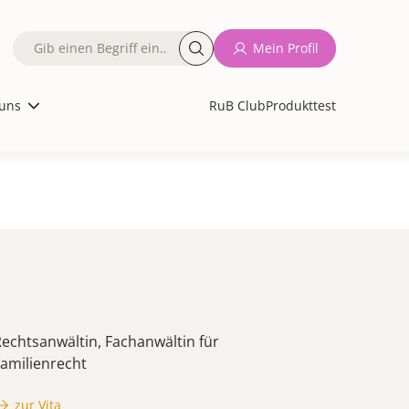
Fulltext
Mein Profil
search
uns
RuB Club
Produkttest
echtsanwältin, Fachanwältin für
amilienrecht
zur Vita