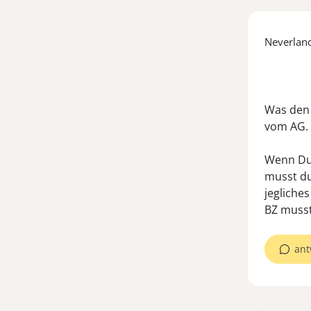
Neverlan
Was den 
vom AG. 
Wenn Du 
musst du
jegliche
ant