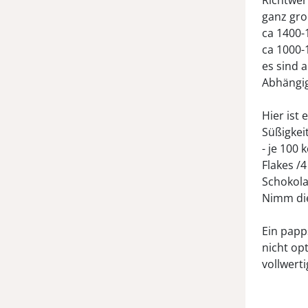
Richtwert
ganz gro
ca 1400-1
ca 1000-1
es sind a
Abhängig
Hier ist
Süßigkei
- je 100 
Flakes /
Schokola
Nimm die
Ein papps
nicht op
vollwerti