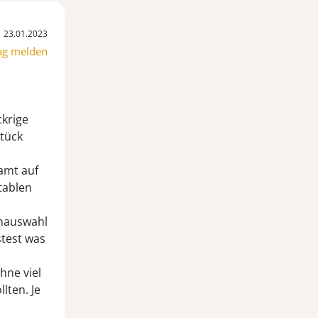
23.01.2023
ag melden
krige
tück
amt auf
tablen
enauswahl
stest was
hne viel
lten. Je