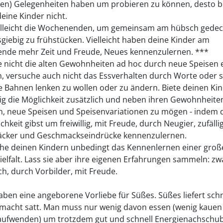
ligen) Gelegenheiten haben um probieren zu können, desto b
eine Kinder nicht.
elleicht die Wochenenden, um gemeinsam am hübsch gedec
sgiebig zu frühstücken. Vielleicht haben deine Kinder am
nde mehr Zeit und Freude, Neues kennenzulernen. ***
 nicht die alten Gewohnheiten ad hoc durch neue Speisen 
n, versuche auch nicht das Essverhalten durch Worte oder 
e Bahnen lenken zu wollen oder zu ändern. Biete deinen Ki
ig die Möglichkeit zusätzlich und neben ihren Gewohnheite
n, neue Speisen und Speisenvariationen zu mögen - indem 
chkeit gibst um freiwillig, mit Freude, durch Neugier, zufäll
cker und Geschmackseindrücke kennenzulernen.
he deinen Kindern unbedingt das Kennenlernen einer groß
ielfalt. Lass sie aber ihre eigenen Erfahrungen sammeln: zw
ch, durch Vorbilder, mit Freude.
aben eine angeborene Vorliebe für Süßes. Süßes liefert schn
 macht satt. Man muss nur wenig davon essen (wenig kauen
aufwenden) um trotzdem gut und schnell Energienachschu