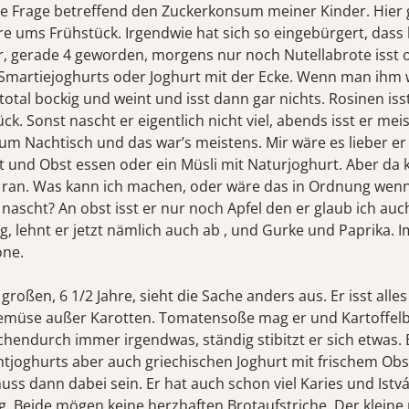
ne Frage betreffend den Zuckerkonsum meiner Kinder. Hier 
e ums Frühstück. Irgendwie hat sich so eingebürgert, dass
r, gerade 4 geworden, morgens nur noch Nutellabrote isst 
Smartiejoghurts oder Joghurt mit der Ecke. Wenn man ihm
 total bockig und weint und isst dann gar nichts. Rosinen iss
k. Sonst nascht er eigentlich nicht viel, abends isst er mei
 zum Nachtisch und das war’s meistens. Mir wäre es lieber e
t und Obst essen oder ein Müsli mit Naturjoghurt. Aber da
n ran. Was kann ich machen, oder wäre das in Ordnung wenn
 nascht? An obst isst er nur noch Apfel den er glaub ich auc
, lehnt er jetzt nämlich auch ab , und Gurke und Paprika.
ne.
roßen, 6 1/2 Jahre, sieht die Sache anders aus. Er isst alle
emüse außer Karotten. Tomatensoße mag er und Kartoffelbr
hendurch immer irgendwas, ständig stibitzt er sich etwas. E
chtjoghurts aber auch griechischen Joghurt mit frischem Obs
muss dann dabei sein. Er hat auch schon viel Karies und Ist
ig. Beide mögen keine herzhaften Brotaufstriche. Der kleine 