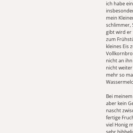
ich habe ei
insbesonder
mein Kleine
schlimmer, 
gibt wird er
zum Frühstüc
kleines Eis
Vollkornbro
nicht an ih
nicht weiter
mehr so mag
Wassermelo
Bei meinem g
aber kein G
nascht zwisc
fertige Fru
viel Honig 
sehr hibbel