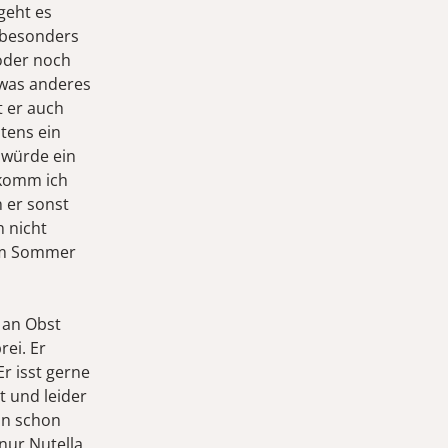
geht es
 besonders
oder noch
 was anderes
t er auch
stens ein
r würde ein
 komm ich
 er sonst
h nicht
 Im Sommer
s an Obst
ei. Er
r isst gerne
t und leider
ván schon
nur Nutella