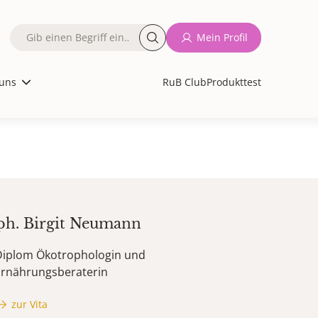
Fulltext
Mein Profil
search
uns
RuB Club
Produkttest
oph.
Birgit
Neumann
Diplom Ökotrophologin und
Ernährungsberaterin
zur Vita