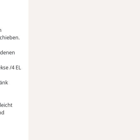
n
schieben.
iedenen
ekse /4 EL
ränk
leicht
nd