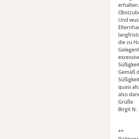
erhalten
Obstzube
Und wuss
Elternha
langfris
die zu H
Gelegenh
exzessive
Süßigkei
Gemäß de
Süßigkei
quasi als
also dan
Grüße
Birgit N.
**