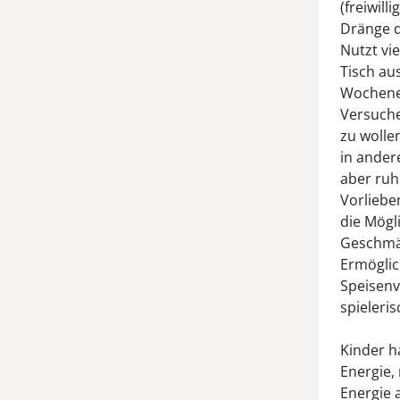
(freiwil
Dränge d
Nutzt vi
Tisch au
Wochene
Versuche
zu wolle
in ander
aber ruh
Vorliebe
die Mögli
Geschmä
Ermöglic
Speisenv
spieleris
Kinder h
Energie,
Energie 