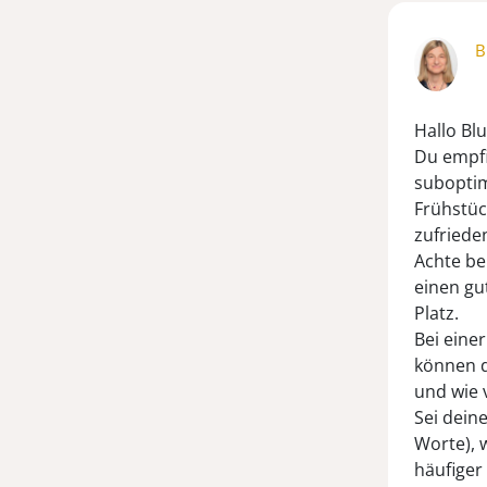
B
Hallo Bl
Du empfi
suboptim
Frühstüc
zufriede
Achte be
einen gu
Platz.
Bei eine
können d
und wie v
Sei deine
Worte), 
häufiger