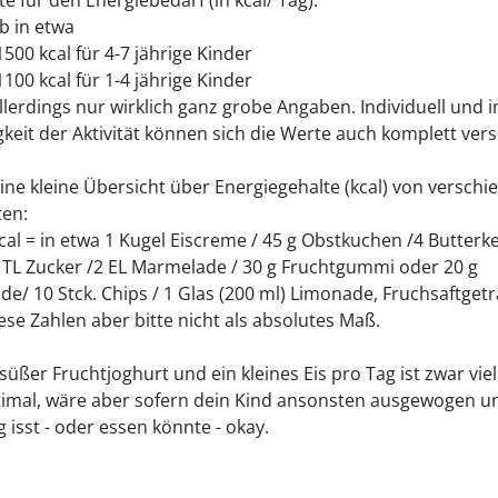
e für den Energiebedarf (in kcal/ Tag):
b in etwa
500 kcal für 4-7 jährige Kinder
100 kcal für 1-4 jährige Kinder
llerdings nur wirklich ganz grobe Angaben. Individuell und i
keit der Aktivität können sich die Werte auch komplett ver
 eine kleine Übersicht über Energiegehalte (kcal) von versch
ten:
kcal = in etwa 1 Kugel Eiscreme / 45 g Obstkuchen /4 Butterk
4 TL Zucker /2 EL Marmelade / 30 g Fruchtgummi oder 20 g
de/ 10 Stck. Chips / 1 Glas (200 ml) Limonade, Fruchsaftget
se Zahlen aber bitte nicht als absolutes Maß.
üßer Fruchtjoghurt und ein kleines Eis pro Tag ist zwar viel
timal, wäre aber sofern dein Kind ansonsten ausgewogen u
g isst - oder essen könnte - okay.