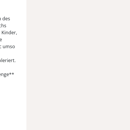
n des
chs
 Kinder,
e
tc umso
eriert.
enge**