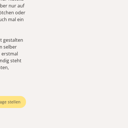
ber nur auf
rötchen oder
uch mal ein
t gestalten
m selber
 erstmal
ndig steht
hten,
age stellen