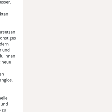
esser.
kten
ersetzen
sonstiges
ndern
n und
du ihnen
ig neue
en
anglos,
elle
 und
b zu