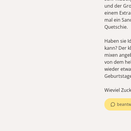
und der Gro
einem Extra
mal ein San
Quetschie.
Haben sie I
kann? Der kl
mixen angeb
von dem hel
wieder etwa
Geburtstage
Wieviel Zuck
beantw