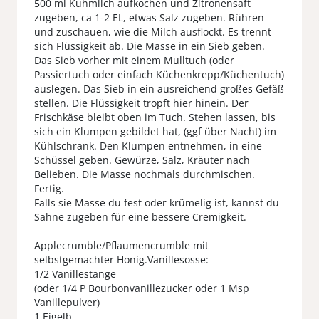
500 ml Kuhmilch aufkochen und Zitronensaft
zugeben, ca 1-2 EL, etwas Salz zugeben. Rühren
und zuschauen, wie die Milch ausflockt. Es trennt
sich Flüssigkeit ab. Die Masse in ein Sieb geben.
Das Sieb vorher mit einem Mulltuch (oder
Passiertuch oder einfach Küchenkrepp/Küchentuch)
auslegen. Das Sieb in ein ausreichend großes Gefäß
stellen. Die Flüssigkeit tropft hier hinein. Der
Frischkäse bleibt oben im Tuch. Stehen lassen, bis
sich ein Klumpen gebildet hat, (ggf über Nacht) im
Kühlschrank. Den Klumpen entnehmen, in eine
Schüssel geben. Gewürze, Salz, Kräuter nach
Belieben. Die Masse nochmals durchmischen.
Fertig.
Falls sie Masse du fest oder krümelig ist, kannst du
Sahne zugeben für eine bessere Cremigkeit.
Applecrumble/Pflaumencrumble mit
selbstgemachter Honig.Vanillesosse:
1/2 Vanillestange
(oder 1/4 P Bourbonvanillezucker oder 1 Msp
Vanillepulver)
1 Eigelb