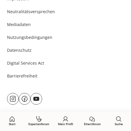
Neutralitätsversprechen
Mediadaten
Nutzungsbedingungen
Datenschutz
Digital Services Act
Barrierefreiheit
Besuche
@rund.ums.baby
facebook.com/rundumsbaby.de
youtube.com/@rundumsbaby_
uns
auf:
Start
Expertenforum
Mein Profil
Elternforum
Suche