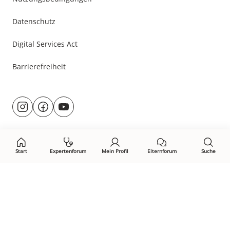
Datenschutz
Digital Services Act
Barrierefreiheit
Besuche
@rund.ums.baby
facebook.com/rundumsbaby.de
youtube.com/@rundumsbaby_
uns
auf:
Start
Expertenforum
Mein Profil
Elternforum
Suche
Öffne Privacy-Manager