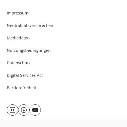
Impressum
Neutralitätsversprechen
Mediadaten
Nutzungsbedingungen
Datenschutz
Digital Services Act
Barrierefreiheit
Besuche
@rund.ums.baby
facebook.com/rundumsbaby.de
youtube.com/@rundumsbaby_
uns
auf: