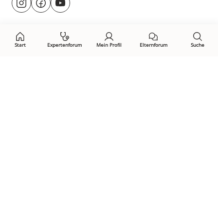
@rund.ums.baby
facebook.com/rundumsbaby.de
youtube.com/@rundumsbaby_
uns
auf:
Start
Expertenforum
Mein Profil
Elternforum
Suche
Öffne Privacy-Manager