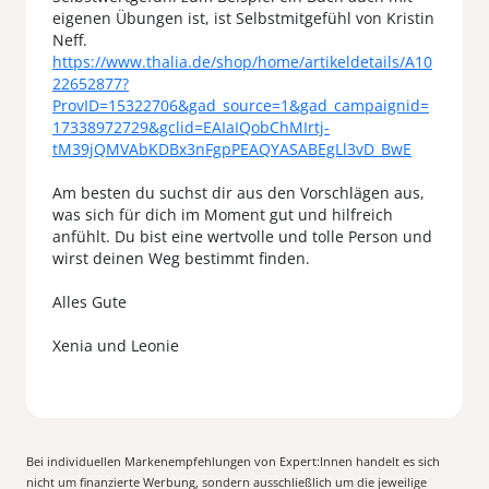
eigenen Übungen ist, ist Selbstmitgefühl von Kristin
Neff.
https://www.thalia.de/shop/home/artikeldetails/A10
22652877?
ProvID=15322706&gad_source=1&gad_campaignid=
17338972729&gclid=EAIaIQobChMIrtj-
tM39jQMVAbKDBx3nFgpPEAQYASABEgLl3vD_BwE
Am besten du suchst dir aus den Vorschlägen aus,
was sich für dich im Moment gut und hilfreich
anfühlt. Du bist eine wertvolle und tolle Person und
wirst deinen Weg bestimmt finden.
Alles Gute
Bei individuellen Markenempfehlungen von Expert:Innen handelt es sich
nicht um finanzierte Werbung, sondern ausschließlich um die jeweilige