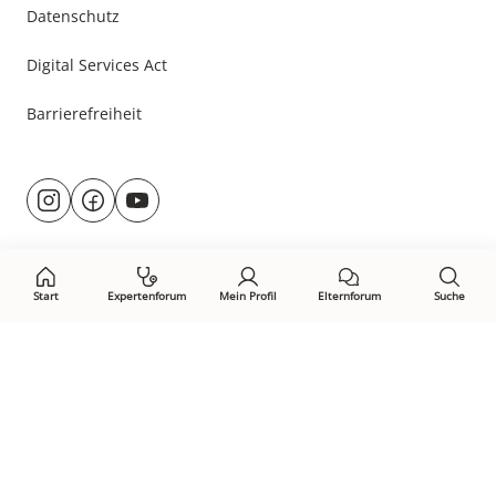
Datenschutz
Digital Services Act
Barrierefreiheit
Besuche
@rund.ums.baby
facebook.com/rundumsbaby.de
youtube.com/@rundumsbaby_
uns
auf:
Start
Expertenforum
Mein Profil
Elternforum
Suche
Öffne Privacy-Manager