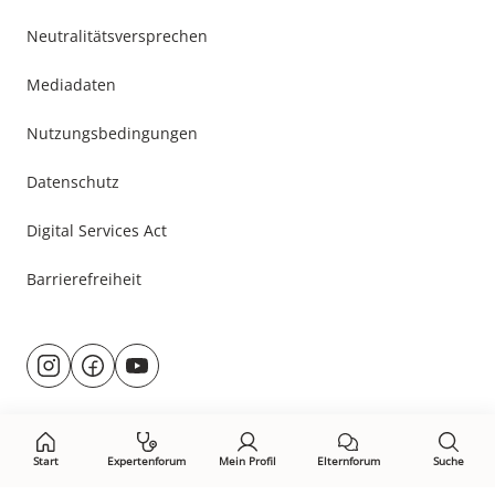
Neutralitätsversprechen
Mediadaten
Nutzungsbedingungen
Datenschutz
Digital Services Act
Barrierefreiheit
Besuche
@rund.ums.baby
facebook.com/rundumsbaby.de
youtube.com/@rundumsbaby_
uns
auf:
Start
Expertenforum
Mein Profil
Elternforum
Suche