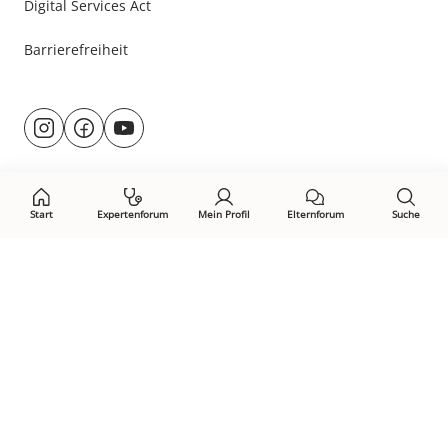
Digital Services Act
Barrierefreiheit
Besuche
@rund.ums.baby
facebook.com/rundumsbaby.de
youtube.com/@rundumsbaby_
uns
auf:
Start
Expertenforum
Mein Profil
Elternforum
Suche
Öffne Privacy-Manager