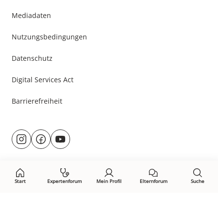
Mediadaten
Nutzungsbedingungen
Datenschutz
Digital Services Act
Barrierefreiheit
Besuche
@rund.ums.baby
facebook.com/rundumsbaby.de
youtube.com/@rundumsbaby_
uns
auf:
Start
Expertenforum
Mein Profil
Elternforum
Suche
Öffne Privacy-Manager