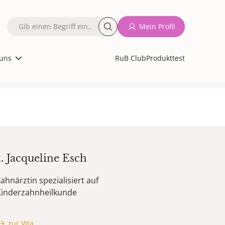
Fulltext
Mein Profil
search
uns
RuB Club
Produkttest
t.
Jacqueline
Esch
ahnärztin spezialisiert auf
Kinderzahnheilkunde
zur Vita