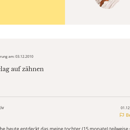
ierung am: 03.12.2010
elag auf zähnen
tiv
01.12
B
habe heute entdeckt das meine tochter (15 monate) teilweise