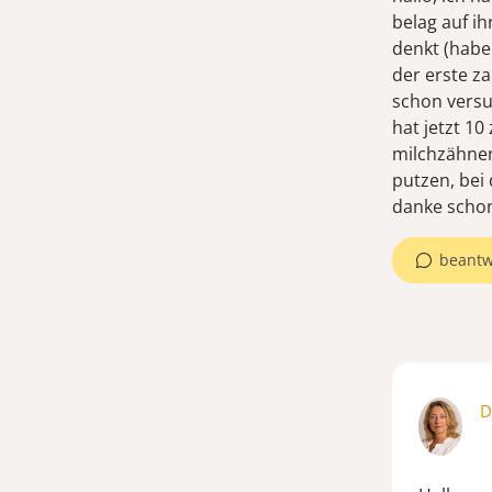
belag auf ih
denkt (haben
der erste za
schon versu
hat jetzt 10
milchzähnen.
putzen, bei
danke schon
beantw
D