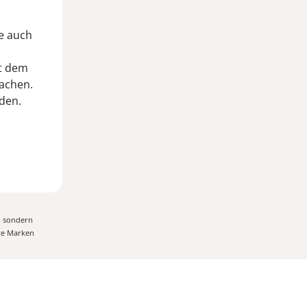
ie auch
it dem
achen.
den.
, sondern
ere Marken