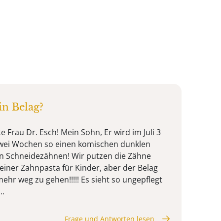
in Belag?
 Frau Dr. Esch! Mein Sohn, Er wird im Juli 3
. zwei Wochen so einen komischen dunklen
en Schneidezähnen! Wir putzen die Zähne
einer Zahnpasta für Kinder, aber der Belag
mehr weg zu gehen!!!!! Es sieht so ungepflegt
..
Frage und Antworten lesen