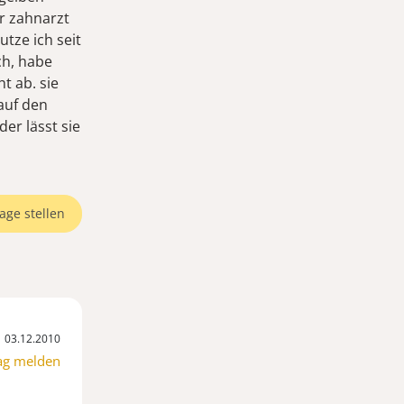
er zahnarzt
utze ich seit
ch, habe
t ab. sie
 auf den
er lässt sie
age stellen
03.12.2010
ag melden