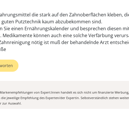
Nahrungsmittel die stark auf den Zahnoberflächen kleben, d
r guten Putztechnik kaum abzubekommen sind.
n Sie einen Ernährungskalender und besprechen diesen m
. Medikamente können auch eine solche Verfärbung verurs
Zahnreinigung nötig ist muß der behandelnde Arzt entschei
üße
worten
n Markenempfehlungen von Expert:Innen handelt es sich nicht um finanzierte Werbung
m die jeweilige Empfehlung des Experten/der Expertin. Selbstverständlich stehen weit
er zur Auswahl.