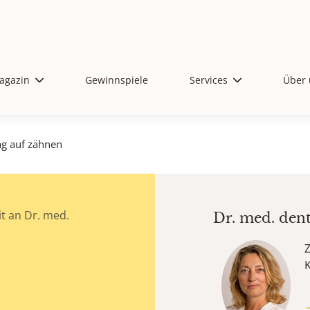
agazin
Gewinnspiele
Services
Über 
ag auf zähnen
t an Dr. med.
Dr. med. den
Z